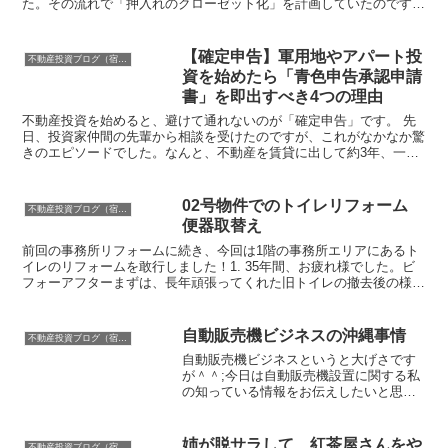
た。その流れで「押入れのクローゼット化」を計画していたのです
が、日々の忙しさに追われ、ようやく本日、ハンガーパイプの...
【確定申告】軍用地やアパート投
不動産投資ブログ（宿運営者コラム）
資を始めたら「青色申告承認申請
書」を即出すべき4つの理由
不動産投資を始めると、避けて通れないのが「確定申告」です。 先
日、投資家仲間の先輩から相談を受けたのですが、これがなかなか驚
きのエピソードでした。なんと、不動産を賃貸に出して約3年、一度
も○○○○○○○いなかったというつわものでした……（笑...
02号物件でのトイレリフォーム
不動産投資ブログ（宿運営者コラム）
便器取替え
前回の事務所リフォームに続き、今回は1階の事務所エリアにあるト
イレのリフォームを敢行しました！1. 35年間、お疲れ様でした。ビ
フォーアフターまずは、長年頑張ってくれた旧トイレの撤去後の様子
です。※少し年季の入った画像になりますが、リフォー...
自動販売機ビジネスの沖縄事情
不動産投資ブログ（宿運営者コラム）
自動販売機ビジネスというと大げさです
が＾＾;今日は自動販売機設置に関する私
の知っている情報をお伝えしたいと思い
ます。(設置協力してマージンをもらう副
業というわけではありません)物件に設置
して、利益を得るというビジネスモデ
姉が脱サラして、紅茶屋さんをや
不動産投資ブログ（宿運営者コラム）