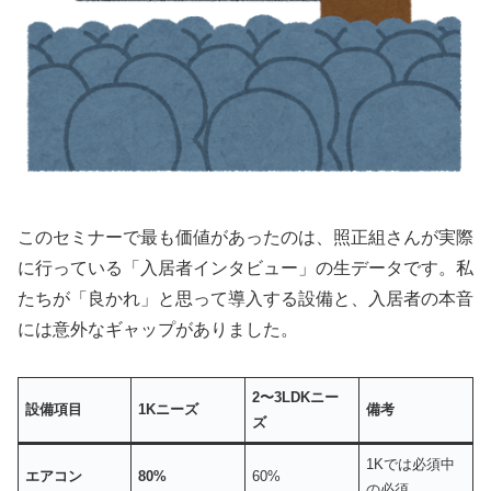
このセミナーで最も価値があったのは、照正組さんが実際
に行っている「入居者インタビュー」の生データです。私
たちが「良かれ」と思って導入する設備と、入居者の本音
には意外なギャップがありました。
2〜3LDKニー
設備項目
1Kニーズ
備考
ズ
1Kでは必須中
エアコン
80%
60%
の必須