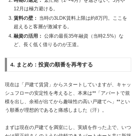
時期の選定：
繁忙期（2〜4月）を逃さない。5月や
12月は極力避ける。
賃料の壁：
当時の3LDK賃料上限は約8万円。ここを
超えると客層が激減する。
融資の活用：
公庫の最長35年融資（当時2.5%）な
ど、長く低く借りるのが王道。
4. まとめ：投資の順番を再考する
現在は「戸建て賃貸」からスタートしていますが、キャッ
シュフローの安定性を考えると、本来は**「アパートで規
模を出し、余裕が出てから趣味性の高い戸建てへ」**とい
う順番が理想的であると痛感しました（汗）。
まずは現在の戸建てを満室にし、実績を作った上で、いつ
かは照正組さんのような信頼できるパートナーと共に新築