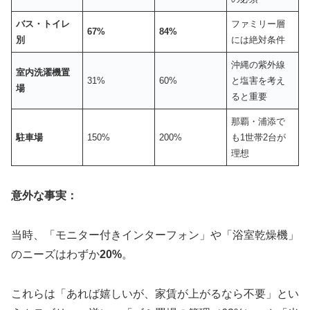
バス・トイレ
ファミリー層
67%
84%
別
には絶対条件
沖縄の紫外線
室内洗濯機置
31%
60%
と塩害を考え
場
ると重要
那覇・浦添で
駐車場
150%
200%
も1世帯2台が
理想
意外な事実：
当時、「モニター付きインターフォン」や「浴室乾燥機」
のニーズはわずか
20%
。
これらは「あれば嬉しいが、家賃が上がるなら不要」とい