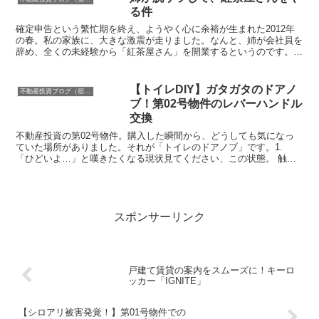
ル。※画像はサンプル...
る件
確定申告という繁忙期を終え、ようやく心に余裕が生まれた2012年
の春。私の家族に、大きな激震が走りました。なんと、姉が会社員を
辞め、全くの未経験から「紅茶屋さん」を開業するというのです。陰
ながら全力でサポートすることを決意しました。1. 「...
【トイレDIY】ガタガタのドアノ
不動産投資ブログ（宿運営者コラム）
ブ！第02号物件のレバーハンドル
交換
不動産投資の第02号物件。購入した瞬間から、どうしても気になっ
ていた場所がありました。それが「トイレのドアノブ」です。1.
「ひどいよ…」と嘆きたくなる現状見てください、この状態。 触る
たびに「ガタッ」と音がし、今にも外れてしまいそうなほど...
スポンサーリンク
戸建て賃貸の案内をスムーズに！キーロ
ッカー「IGNITE」
【シロアリ被害発覚！】第01号物件での