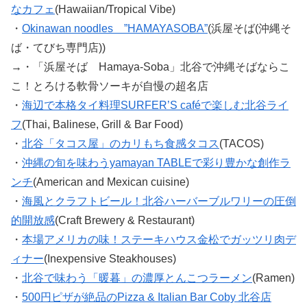
なカフェ
(Hawaiian/Tropical Vibe)
・
Okinawan noodles ”HAMAYASOBA”
(浜屋そば(沖縄そ
ば・てびち専門店))
→・「浜屋そば Hamaya-Soba」北谷で沖縄そばならこ
こ！とろける軟骨ソーキが自慢の超名店
・
海辺で本格タイ料理SURFER’S caféで楽しむ北谷ライ
フ
(Thai, Balinese, Grill & Bar Food)
・
北谷「タコス屋」のカリもち食感タコス
(TACOS)
・
沖縄の旬を味わうyamayan TABLEで彩り豊かな創作ラ
ンチ
(American and Mexican cuisine)
・
海風とクラフトビール！北谷ハーバーブルワリーの圧倒
的開放感
(Craft Brewery & Restaurant)
・
本場アメリカの味！ステーキハウス金松でガッツリ肉デ
ィナー
(Inexpensive Steakhouses)
・
北谷で味わう「暖暮」の濃厚とんこつラーメン
(Ramen)
・
500円ピザが絶品のPizza & Italian Bar Coby 北谷店