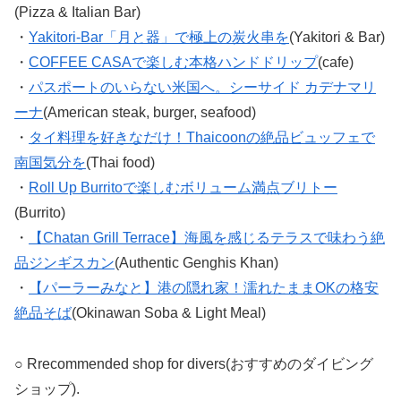
(Pizza & Italian Bar)
・
Yakitori-Bar「月と器」で極上の炭火串を
(Yakitori & Bar)
・
COFFEE CASAで楽しむ本格ハンドドリップ
(cafe)
・
パスポートのいらない米国へ。シーサイド カデナマリ
ーナ
(American steak, burger, seafood)
・
タイ料理を好きなだけ！Thaicoonの絶品ビュッフェで
南国気分を
(Thai food)
・
Roll Up Burritoで楽しむボリューム満点ブリトー
(Burrito)
・
【Chatan Grill Terrace】海風を感じるテラスで味わう絶
品ジンギスカン
(Authentic Genghis Khan)
・
【パーラーみなと】港の隠れ家！濡れたままOKの格安
絶品そば
(Okinawan Soba & Light Meal)
○ Rrecommended shop for divers(おすすめのダイビング
ショップ).