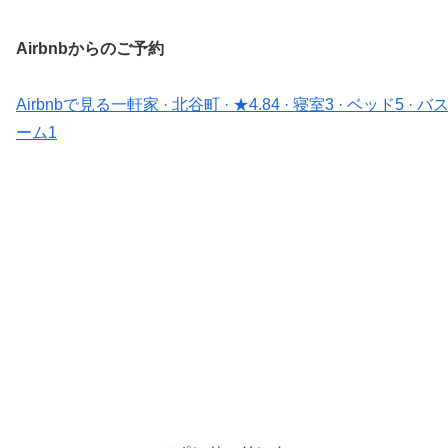
Airbnbからのご予約
Airbnbで見る
一軒家 · 北谷町 · ★4.84 · 寝室3 · ベッド5 · バ
ーム1