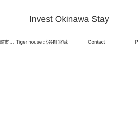
Invest Okinawa Stay
Duplex Makshi 那覇市牧志
Tiger house 北谷町宮城
Contact
P