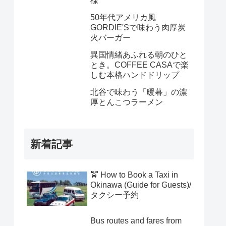
様
50年代アメリカ風
GORDIE'Sで味わう肉厚炭
火バーガー
異国情緒あふれる朝のひと
とき。COFFEE CASAで楽
しむ本格ハンドドリップ
北谷で味わう「暖暮」の濃
厚とんこつラーメン
新着記事
🚖 How to Book a Taxi in
Okinawa (Guide for Guests)/
タクシー予約
Bus routes and fares from