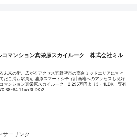
ルコマンション真栄原スカイルーク 株式会社ミル
る未来の街、広がるアクセス宜野湾市の高台ミッドエリアに堂々
てだこ浦西駅周辺 浦添スマートシティ計画地へのアクセスも良好
コマンション真栄原スカイルーク 2,295万円より3・4LDK 専有
0.68~84.11㎡(3LDK)2...
ンサーリンク