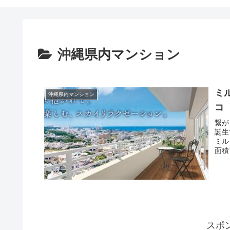
沖縄県内マンション
ミ
沖縄県内マンション
コ
繋が
誕生
ミル
面積7
スポ