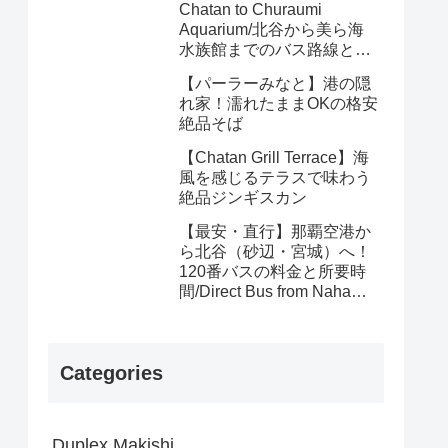
Chatan to Churaumi
Aquarium/北谷から美ら海
水族館までのバス路線と料
金
【パーラーみなと】港の隠
れ家！濡れたままOKの格安
絶品そば
【Chatan Grill Terrace】海
風を感じるテラスで味わう
絶品ジンギスカン
【最安・直行】那覇空港か
ら北谷（砂辺・宮城）へ！
120番バスの料金と所要時
間/Direct Bus from Naha
Airport to Chatan
(Sunabe/Miyagi): Route 120
Fares & Travel Time
Categories
Duplex Makishi