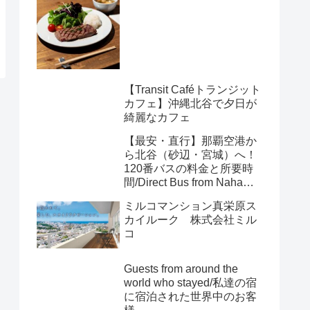
【Transit Caféトランジット
カフェ】沖縄北谷で夕日が
綺麗なカフェ
【最安・直行】那覇空港か
ら北谷（砂辺・宮城）へ！
120番バスの料金と所要時
間/Direct Bus from Naha
Airport to Chatan
ミルコマンション真栄原ス
(Sunabe/Miyagi): Route 120
カイルーク 株式会社ミル
Fares & Travel Time
コ
Guests from around the
world who stayed/私達の宿
に宿泊された世界中のお客