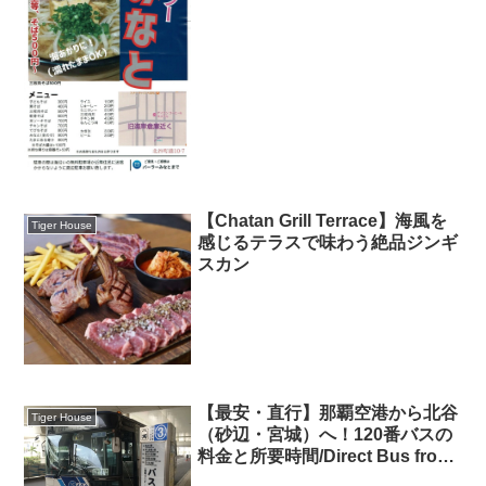
【Chatan Grill Terrace】海風を
Tiger House
感じるテラスで味わう絶品ジンギ
スカン
【最安・直行】那覇空港から北谷
Tiger House
（砂辺・宮城）へ！120番バスの
料金と所要時間/Direct Bus from
Naha Airport to Chatan