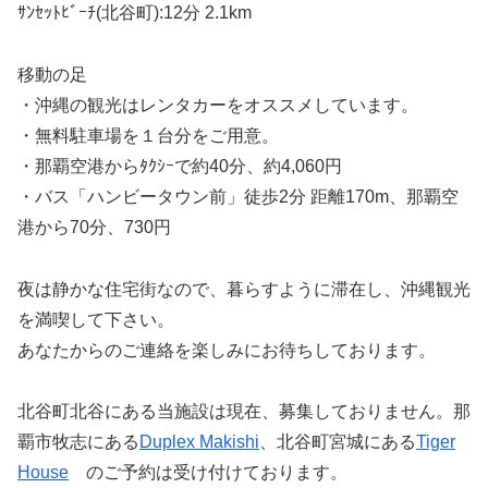
ｻﾝｾｯﾄﾋﾞｰﾁ(北谷町):12分 2.1km
移動の足
・沖縄の観光はレンタカーをオススメしています。
・無料駐車場を１台分をご用意。
・那覇空港からﾀｸｼｰで約40分、約4,060円
・バス「ハンビータウン前」徒歩2分 距離170m、那覇空
港から70分、730円
夜は静かな住宅街なので、暮らすように滞在し、沖縄観光
を満喫して下さい。
あなたからのご連絡を楽しみにお待ちしております。
北谷町北谷にある当施設は現在、募集しておりません。那
覇市牧志にある
Duplex Makishi
、北谷町宮城にある
Tiger
House
のご予約は受け付けております。