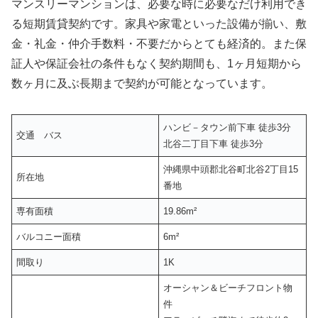
マンスリーマンションは、必要な時に必要なだけ利用でき
る短期賃貸契約です。家具や家電といった設備が揃い、敷
金・礼金・仲介手数料・不要だからとても経済的。また保
証人や保証会社の条件もなく契約期間も、1ヶ月短期から
数ヶ月に及ぶ長期まで契約が可能となっています。
ハンビ－タウン前下車 徒歩3分
交通 バス
北谷二丁目下車 徒歩3分
沖縄県中頭郡北谷町北谷2丁目15
所在地
番地
専有面積
19.86m²
バルコニー面積
6m²
間取り
1K
オーシャン＆ビーチフロント物
件