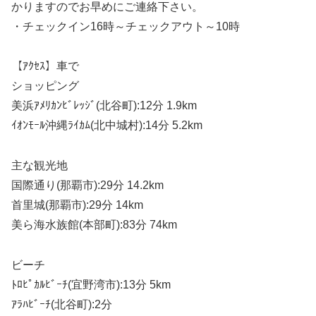
かりますのでお早めにご連絡下さい。
・チェックイン16時～チェックアウト～10時
【ｱｸｾｽ】車で
ショッピング
美浜ｱﾒﾘｶﾝﾋﾞﾚｯｼﾞ(北谷町):12分 1.9km
ｲｵﾝﾓｰﾙ沖縄ﾗｲｶﾑ(北中城村):14分 5.2km
主な観光地
国際通り(那覇市):29分 14.2km
首里城(那覇市):29分 14km
美ら海水族館(本部町):83分 74km
ビーチ
ﾄﾛﾋﾟｶﾙﾋﾞｰﾁ(宜野湾市):13分 5km
ｱﾗﾊﾋﾞｰﾁ(北谷町):2分