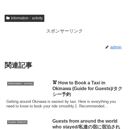
Information・activity
スポンサーリンク
admin
関連記事
🚖 How to Book a Taxi in
Information・activity
Okinawa (Guide for Guests)/タク
シー予約
Getting around Okinawa is easiest by taxi. Here is everything you
need to know to book your ride smoothly.1. Recommended...
Guests from around the world
Duplex Makishi
who stayed/私達の宿に宿泊され