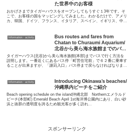
た世界中のお客様
おかげさまでタイガーハウスをオープンしてもうすぐ１3年です。そ
こで、お客様の国をマッピングしてみました。わかるだけで、アメリ
カ、韓国、ドイツ、フランス、イタリア、スペイン、イギリス、中
国、シンガポール、タイ、台湾、オーストラリア、カナダのお...
Bus routes and fares from
Information・activity
Chatan to Churaumi Aquarium/
北谷から美ら海水族館までのバス
路線と料金
タイガーハウス(北谷)から美ら海水族館(本部)までバスで行く方法を
説明します。一番近くにあるバス停「町営住宅前」で６２番に乗車す
ることが出来ますが、「謝苅入口」バス停まで戻らなければなりませ
ん。少し歩きますが、料金も時間も早い『航空隊入口』...
Introducing Okinawa’s beaches/
Information・activity
沖縄県内ビーチをご紹介
Beach opening schedule on the island沖縄北部 Northernエメラルド
ビーチ(本部町) Emerald Beach April 1st海洋博公園内にあり、白い砂
浜と抜群の透明度を誇るため観光客が多く訪れ...
スポンサーリンク