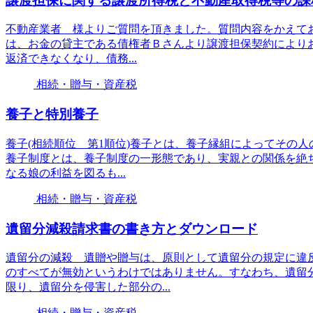
譲渡担保に関する譲渡所得税と不動産取得税等の課
不動産業者 様よりご質問を頂きました。質問内容をかえて
は、お金の貸主である債権者Ｂさんより譲渡担保契約によりお
返済できなくなり、債務...
相続・贈与・資産税
養子と特別養子
養子(相続順位 第1順位)養子とは、養子縁組によってその人
養子制度とは、養子制度の一形態であり、実親との関係を絶
なる娘の利益を図るも...
相続・贈与・資産税
遺留分減殺請求書の書き方とダウンロード
遺留分の減殺 遺贈や贈与は、原則として遺留分の規定に違
のすべてが無効というわけではありません。すなわち、遺留
限り、遺留分を侵害した部分の...
相続・贈与・資産税