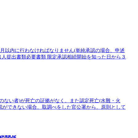
月以内に行わなければなりません(単純承認の場合、申述
出人提出書類必要書類 限定承認相続開始を知った日から３
のない者)が死亡の証拠がなく、また認定死亡(水難・火
認ができない場合、取調べをした官公署から、原則として