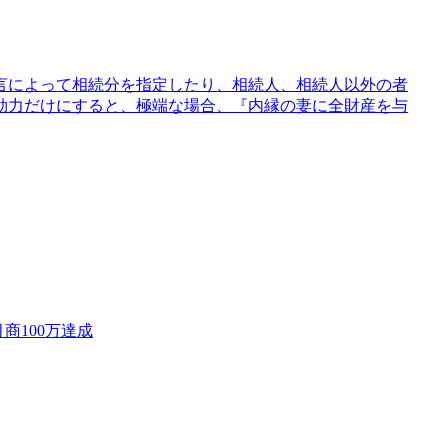
言によって相続分を指定したり、相続人、相続人以外の者
効力だけにすると、極端な場合、『内縁の妻に全財産を与
商100万達成