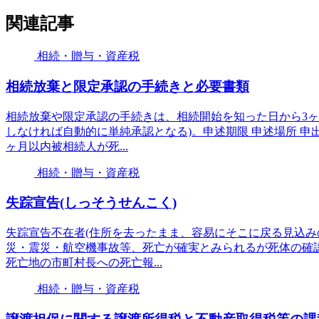
関連記事
相続・贈与・資産税
相続放棄と限定承認の手続きと必要書類
相続放棄や限定承認の手続きは、相続開始を知った日から3ヶ
しなければ自動的に単純承認となる)。申述期限 申述場所 申
ヶ月以内被相続人が死...
相続・贈与・資産税
失踪宣告(しっそうせんこく)
失踪宣告不在者(住所を去ったまま、容易にそこに戻る見込み
災・震災・航空機事故等、死亡が確実とみられるが死体の確
死亡地の市町村長への死亡報...
相続・贈与・資産税