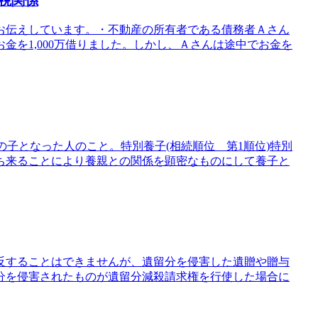
税関係
お伝えしています。・不動産の所有者である債務者Ａさん
金を1,000万借りました。しかし、Ａさんは途中でお金を
の子となった人のこと。特別養子(相続順位 第1順位)特別
ち来ることにより養親との関係を顕密なものにして養子と
反することはできませんが、遺留分を侵害した遺贈や贈与
分を侵害されたものが遺留分減殺請求権を行使した場合に