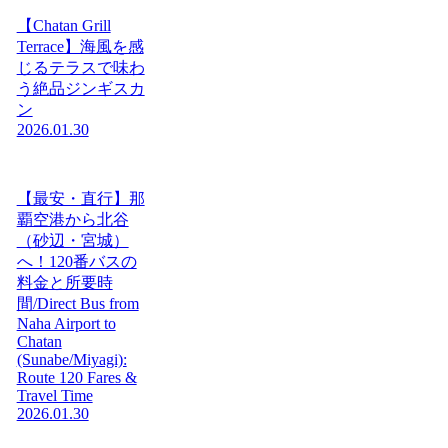
【Chatan Grill
Terrace】海風を感
じるテラスで味わ
う絶品ジンギスカ
ン
2026.01.30
【最安・直行】那
覇空港から北谷
（砂辺・宮城）
へ！120番バスの
料金と所要時
間/Direct Bus from
Naha Airport to
Chatan
(Sunabe/Miyagi):
Route 120 Fares &
Travel Time
2026.01.30