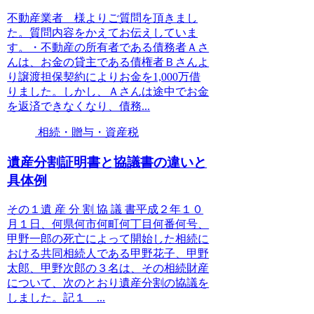
不動産業者 様よりご質問を頂きまし
た。質問内容をかえてお伝えしていま
す。・不動産の所有者である債務者Ａさ
んは、お金の貸主である債権者Ｂさんよ
り譲渡担保契約によりお金を1,000万借
りました。しかし、Ａさんは途中でお金
を返済できなくなり、債務...
相続・贈与・資産税
遺産分割証明書と協議書の違いと
具体例
その１遺 産 分 割 協 議 書平成２年１０
月１日、何県何市何町何丁目何番何号、
甲野一郎の死亡によって開始した相続に
おける共同相続人である甲野花子、甲野
太郎、甲野次郎の３名は、その相続財産
について、次のとおり遺産分割の協議を
しました。記１ ...