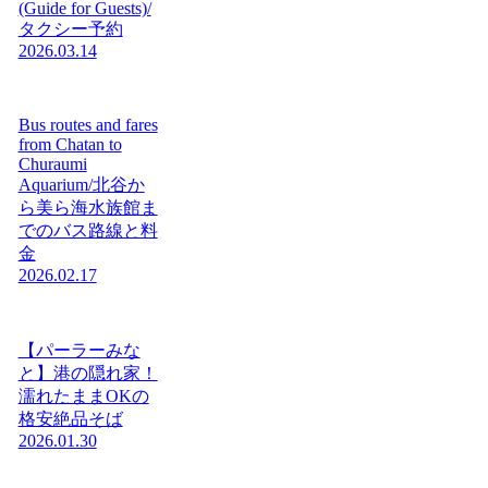
(Guide for Guests)/
タクシー予約
2026.03.14
Bus routes and fares
from Chatan to
Churaumi
Aquarium/北谷か
ら美ら海水族館ま
でのバス路線と料
金
2026.02.17
【パーラーみな
と】港の隠れ家！
濡れたままOKの
格安絶品そば
2026.01.30