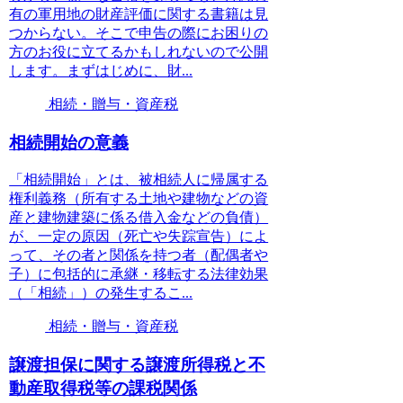
有の軍用地の財産評価に関する書籍は見
つからない。そこで申告の際にお困りの
方のお役に立てるかもしれないので公開
します。まずはじめに、財...
相続・贈与・資産税
相続開始の意義
「相続開始」とは、被相続人に帰属する
権利義務（所有する土地や建物などの資
産と建物建築に係る借入金などの負債）
が、一定の原因（死亡や失踪宣告）によ
って、その者と関係を持つ者（配偶者や
子）に包括的に承継・移転する法律効果
（「相続」）の発生するこ...
相続・贈与・資産税
譲渡担保に関する譲渡所得税と不
動産取得税等の課税関係