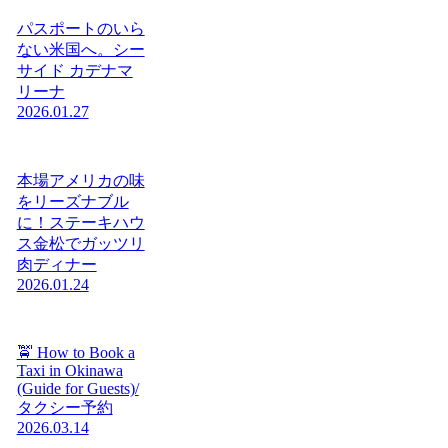
パスポートのいら
ない米国へ。シー
サイド カデナマ
リーナ
2026.01.27
本場アメリカの味
をリーズナブル
に！ステーキハウ
ス金松でガッツリ
肉ディナー
2026.01.24
🚖 How to Book a
Taxi in Okinawa
(Guide for Guests)/
タクシー予約
2026.03.14