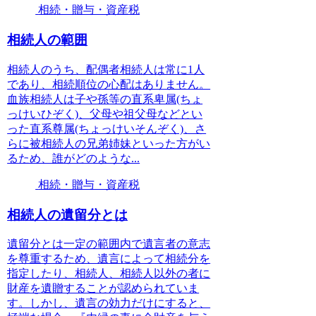
相続・贈与・資産税
相続人の範囲
相続人のうち、配偶者相続人は常に1人
であり、相続順位の心配はありません。
血族相続人は子や孫等の直系卑属(ちょ
っけいひぞく)、父母や祖父母などとい
った直系尊属(ちょっけいそんぞく)、さ
らに被相続人の兄弟姉妹といった方がい
るため、誰がどのような...
相続・贈与・資産税
相続人の遺留分とは
遺留分とは一定の範囲内で遺言者の意志
を尊重するため、遺言によって相続分を
指定したり、相続人、相続人以外の者に
財産を遺贈することが認められていま
す。しかし、遺言の効力だけにすると、