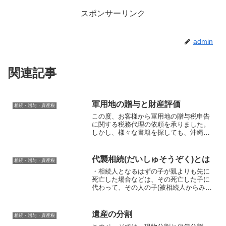
スポンサーリンク
admin
関連記事
軍用地の贈与と財産評価
相続・贈与・資産税
この度、お客様から軍用地の贈与税申告
に関する税務代理の依頼を承りました。
しかし、様々な書籍を探しても、沖縄特
有の軍用地の財産評価に関する書籍は見
つからない。そこで申告の際にお困りの
方のお役に立てるかもしれないので公開
代襲相続(だいしゅそうぞく)とは
相続・贈与・資産税
します。まずはじめに、財...
・相続人となるはずの子が親よりも先に
死亡した場合などは、その死亡した子に
代わって、その人の子(被相続人からみた
場合は孫)が相続人となります。また、子
及び孫が死亡しいれば、曾孫(ひまご)が相
続人となることをいいます。また、代襲
遺産の分割
相続・贈与・資産税
相続は、もともと...