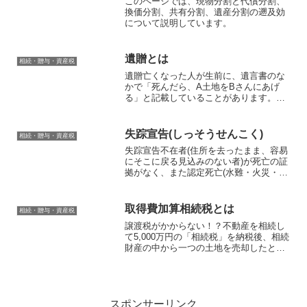
このページでは、現物分割と代償分割、
換価分割、共有分割、遺産分割の遡及効
について説明しています。
遺贈とは
相続・贈与・資産税
遺贈亡くなった人が生前に、遺言書のな
かで「死んだら、A土地をBさんにあげ
る」と記載していることがあります。お
の遺言は、人の生前における最後の意思
を尊重し、これを法的に保護すし、人の
死亡によってその遺言の効果が生じると
失踪宣告(しっそうせんこく)
相続・贈与・資産税
いう制度です。この遺言に...
失踪宣告不在者(住所を去ったまま、容易
にそこに戻る見込みのない者)が死亡の証
拠がなく、また認定死亡(水難・火災・震
災・航空機事故等、死亡が確実とみられ
るが死体の確認ができない場合、取調べ
をした官公署から、原則として死亡地の
取得費加算相続税とは
相続・贈与・資産税
市町村長への死亡報...
譲渡税がかからない！？不動産を相続し
て5,000万円の「相続税」を納税後、相続
財産の中から一つの土地を売却したとこ
ろ、譲渡益は5,000万円になりました。通
常は、相続なので長期譲渡所得税の税率
20％で1,000万円の所得税・住民税の「譲
渡税...
スポンサーリンク