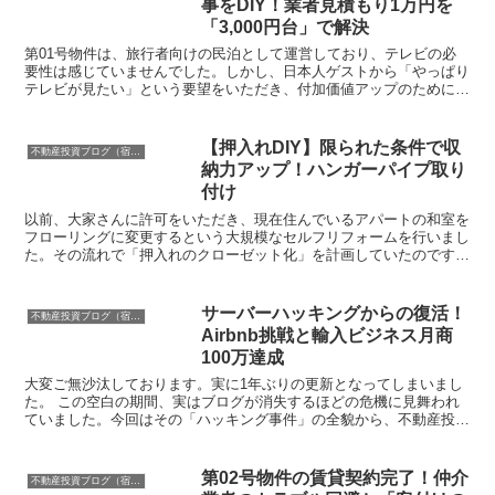
事をDIY！業者見積もり1万円を
「3,000円台」で解決
第01号物件は、旅行者向けの民泊として運営しており、テレビの必
要性は感じていませんでした。しかし、日本人ゲストから「やっぱり
テレビが見たい」という要望をいただき、付加価値アップのために地
デジ環境を整えることに決めました。1. 沖縄の特殊な電...
【押入れDIY】限られた条件で収
不動産投資ブログ（宿運営者コラム）
納力アップ！ハンガーパイプ取り
付け
以前、大家さんに許可をいただき、現在住んでいるアパートの和室を
フローリングに変更するという大規模なセルフリフォームを行いまし
た。その流れで「押入れのクローゼット化」を計画していたのです
が、日々の忙しさに追われ、ようやく本日、ハンガーパイプの...
サーバーハッキングからの復活！
不動産投資ブログ（宿運営者コラム）
Airbnb挑戦と輸入ビジネス月商
100万達成
大変ご無沙汰しております。実に1年ぶりの更新となってしまいまし
た。 この空白の期間、実はブログが消失するほどの危機に見舞われ
ていました。今回はその「ハッキング事件」の全貌から、不動産投資
の近況、そして新たに挑戦したビジネスの成果まで、一気に...
第02号物件の賃貸契約完了！仲介
不動産投資ブログ（宿運営者コラム）