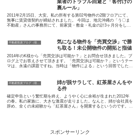
業者のトラブル回避と「客付けの
裏ルール」
2011年2月15日、大安。私の所有する第02号物件の2階フロアにて、
無事に賃貸借契約が締結されました。 今回は、地元沖縄の「う〇ま
不動産」さんの事務所にて、前家賃・敷金・礼金の計3ヶ月分をしっ
かり受領。入居者様、そして尽力してくださった営...
気になる物件を「売買交渉」で勝
不動産投資ブログ（宿運営者コラム）
ち取る！未公開物件の開拓と指値
2014年のK様から「売買交渉は可能か？」とお問合せ頂きました。ブ
ログ上でお答えさせて頂きます。「売買交渉は可能か？」というテー
マは、永遠の課題ですね。当時は「物件による」という回答でした
が、市場が成熟し、情報の非対称性が薄れた現在の視点で...
姉が脱サラして、紅茶屋さんをや
不動産投資ブログ（宿運営者コラム）
る件
確定申告という繁忙期を終え、ようやく心に余裕が生まれた2012年
の春。私の家族に、大きな激震が走りました。なんと、姉が会社員を
辞め、全くの未経験から「紅茶屋さん」を開業するというのです。陰
ながら全力でサポートすることを決意しました。1. 「...
スポンサーリンク