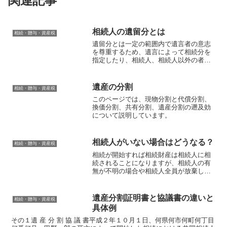
関連記事
相続人の遺留分とは
相続・贈与・資産税
遺留分とは一定の範囲内で遺言者の意志
を尊重するため、遺言によって相続分を
指定したり、相続人、相続人以外の者に
財産を遺贈することが認められていま
す。しかし、遺言の効力だけにすると、
極端な場合、『内縁の妻に全財産を与え
遺産の分割
相続・贈与・資産税
る』というような遺言があれ...
このページでは、現物分割と代償分割、
換価分割、共有分割、遺産分割の遡及効
について説明しています。
相続人がいない場合はどうなる？
相続・贈与・資産税
相続が開始すれば相続財産は相続人に相
続されることになりますが、相続人の有
無が不明の場合や相続人全員が放棄した
場合には、相続財産を管理・生産しつ
つ、相続人を捜索することが必要です。
民法では、相続人がいない場合に必要な
遺産分割証明書と協議書の違いと
相続・贈与・資産税
手続きを規定しています。相...
具体例
その１遺 産 分 割 協 議 書平成２年１０月１日、何県何市何町何丁目