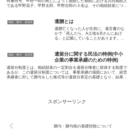
何番何号、甲野一郎の死亡によって開始した相続における共同相続人
である甲野花子、甲野太郎、甲野次郎の３名は、その相続財産につい
て、次のとおり遺産分割の協議をしました。記１ ...
遺贈とは
相続・贈与・資産税
遺贈亡くなった人が生前に、遺言書のな
かで「死んだら、A土地をBさんにあげ
る」と記載していることがあります。お
の遺言は、人の生前における最後の意思
を尊重し、これを法的に保護すし、人の
死亡によってその遺言の効果が生じると
遺留分に関する民法の特例(中小
相続・贈与・資産税
いう制度です。この遺言に...
企業の事業承継のための特例)
遺留分制度とは、相続財産の一定割合を遺留分権者に留保する制度で
あるが、この遺留分制度については、事業承継の場面において、経営
承継者に対して贈与をした株式等が遺留分算定の基礎となり、結果と
して、贈与をした株式等が経営承継者から取り戻されてしま...
スポンサーリンク
贈与・贈与税の基礎控除について