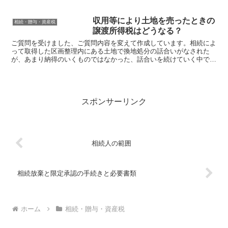
しかし、Ａさんは途中でお金を返済できなくなり、債務...
収用等により土地を売ったときの
相続・贈与・資産税
譲渡所得税はどうなる？
ご質問を受けました、ご質問内容を変えて作成しています。相続によ
って取得した区画整理内にある土地で換地処分の話合いがなされた
が、あまり納得のいくものではなかった、話合いを続けていく中で、
土地区画整理事業施工者の役所側から土地を売却しないかとの...
スポンサーリンク
相続人の範囲
相続放棄と限定承認の手続きと必要書類
ホーム
相続・贈与・資産税