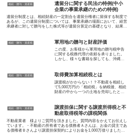
をした官公署から、原則として死亡地の
遺留分に関する民法の特例(中小
相続・贈与・資産税
市町村長への死亡報...
企業の事業承継のための特例)
遺留分制度とは、相続財産の一定割合を遺留分権者に留保する制度で
あるが、この遺留分制度については、事業承継の場面において、経営
承継者に対して贈与をした株式等が遺留分算定の基礎となり、結果と
して、贈与をした株式等が経営承継者から取り戻されてしま...
軍用地の贈与と財産評価
相続・贈与・資産税
この度、お客様から軍用地の贈与税申告
に関する税務代理の依頼を承りました。
しかし、様々な書籍を探しても、沖縄特
有の軍用地の財産評価に関する書籍は見
つからない。そこで申告の際にお困りの
方のお役に立てるかもしれないので公開
取得費加算相続税とは
相続・贈与・資産税
します。まずはじめに、財...
譲渡税がかからない！？不動産を相続し
て5,000万円の「相続税」を納税後、相続
財産の中から一つの土地を売却したとこ
ろ、譲渡益は5,000万円になりました。通
常は、相続なので長期譲渡所得税の税率
20％で1,000万円の所得税・住民税の「譲
譲渡担保に関する譲渡所得税と不
相続・贈与・資産税
渡税...
動産取得税等の課税関係
不動産業者 様よりご質問を頂きました。質問内容をかえてお伝えし
ています。・不動産の所有者である債務者Ａさんは、お金の貸主であ
る債権者Ｂさんより譲渡担保契約によりお金を1,000万借りました。