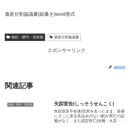
遺産分割協議書(縦書き)word形式
相続・贈与・資産税
遺産分割協議書
スポンサーリンク
admin
関連記事
失踪宣告(しっそうせんこく)
相続・贈与・資産税
失踪宣告不在者(住所を去ったまま、容易
にそこに戻る見込みのない者)が死亡の証
拠がなく、また認定死亡(水難・火災・震
災・航空機事故等、死亡が確実とみられ
るが死体の確認ができない場合、取調べ